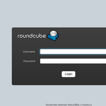
entski
mail
učilišta
Username
ovcu
n
Password
Studentski webmail Veleučilišta u Karlovcu